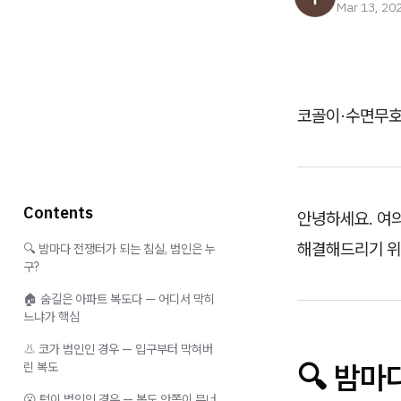
Mar 13, 20
코골이·수면무호
Contents
안녕하세요. 여
해결해드리기 위
🔍 밤마다 전쟁터가 되는 침실, 범인은 누
구?
🏠 숨길은 아파트 복도다 — 어디서 막히
느냐가 핵심
👃 코가 범인인 경우 — 입구부터 막혀버
🔍 밤마
린 복도
😮 턱이 범인인 경우 — 복도 안쪽이 무너