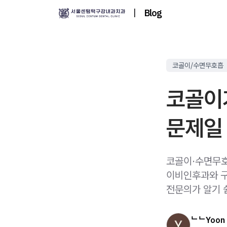
|
Blog
코골이/수면무호흡
코골이
문제일 
코골이·수면무호
이비인후과와 구
전문의가 알기 
ᄂᄂYoon