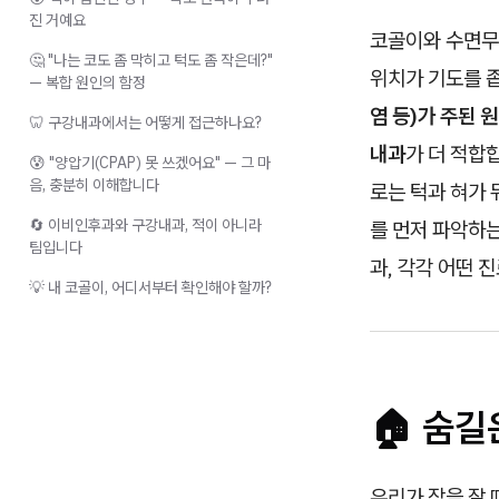
진 거예요
코골이와 수면무호
🤔 "나는 코도 좀 막히고 턱도 좀 작은데?"
위치가 기도를 
— 복합 원인의 함정
염 등)가 주된
🦷 구강내과에서는 어떻게 접근하나요?
내과
가 더 적합
😰 "양압기(CPAP) 못 쓰겠어요" — 그 마
음, 충분히 이해합니다
로는 턱과 혀가
🔄 이비인후과와 구강내과, 적이 아니라
를 먼저 파악하는
팀입니다
과, 각각 어떤
💡 내 코골이, 어디서부터 확인해야 할까?
🏠 숨길
우리가 잠을 잘 